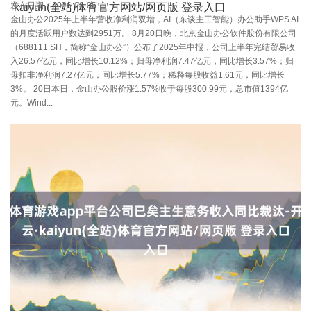
发布日期：2026-08-06
·kaiyun(全站)体育官方网站/网页版 登录入口
金山办公2025年上半年营收净利润双增，AI（东谈主工智能）办公助手WPS AI
的月度活跃用户数达到2951万。 8月20日晚，北京金山办公软件股份有限公司
（688111.SH，简称“金山办公”）公布了2025年中报，公司上半年完结贸易收
入26.57亿元，同比增长10.12%；归母净利润7.47亿元，同比增长3.57%；归
母扣非净利润7.27亿元，同比增长5.77%；稀释每股收益1.61元，同比增长
3%。 20日本日，金山办公股价涨1.57%收于每股300.99元，总市值1394亿
元。Wind...