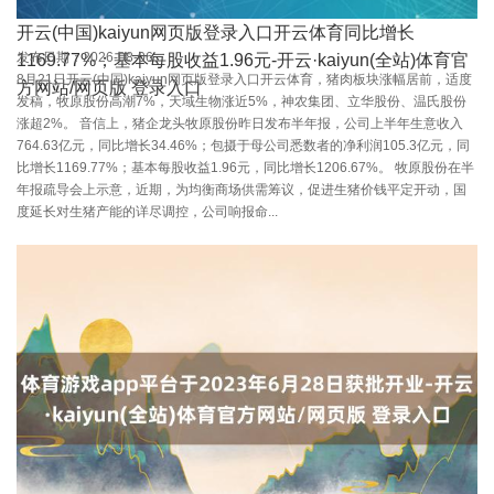
开云(中国)kaiyun网页版登录入口开云体育同比增长
发布日期：2026-08-06
1169.77%；基本每股收益1.96元-开云·kaiyun(全站)体育官
8月21日开云(中国)kaiyun网页版登录入口开云体育，猪肉板块涨幅居前，适度
方网站/网页版 登录入口
发稿，牧原股份高潮7%，天域生物涨近5%，神农集团、立华股份、温氏股份
涨超2%。 音信上，猪企龙头牧原股份昨日发布半年报，公司上半年生意收入
764.63亿元，同比增长34.46%；包摄于母公司悉数者的净利润105.3亿元，同
比增长1169.77%；基本每股收益1.96元，同比增长1206.67%。 牧原股份在半
年报疏导会上示意，近期，为均衡商场供需筹议，促进生猪价钱平定开动，国
度延长对生猪产能的详尽调控，公司响报命...