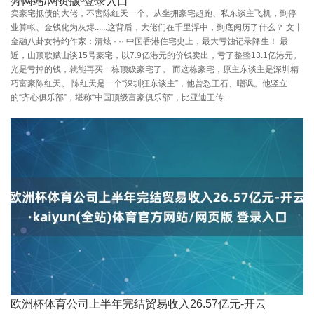
方网站/网页版 登录入口
卖豪宅抵债的大佬，不啻陈红天一个。从坐拥豪宅超跑、私东谈主飞机，到停
业算帐、金钱化为灰烬......这背后，大佬们在千里浮中，到底阅历了什么？ 文丨
金融八卦女特约作家：清炫 · ·· 中国香港住宅史上，最大亏蚀记录降生！ 最
近，山顶歌赋山谈15号豪宅，以7.9亿港元的价钱卖出，亏了整整13.1亿港元。
光是亏掉的钱，就能再买一栋顶级豪宅了。 而这栋豪宅，原主东谈主是深圳精
巧富豪陈红天。 陈红天是一个“深圳狂东谈主”，他曾怼王石、嘲讽。他竖立
的“齐心俱乐部”，堪称“中国顶级富豪俱乐部”，比亚迪王传...
欧洲杯体育公司上半年完结贸易收入26.57亿元-开云