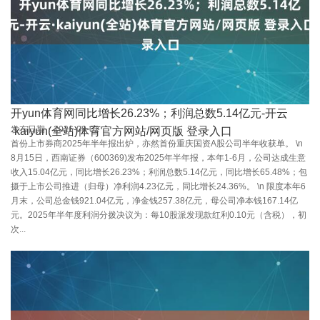
开yun体育网同比增长26.23%；利润总数5.14亿元-开云
发布日期：2026-08-02
·kaiyun(全站)体育官方网站/网页版 登录入口
首份上市券商2025年半年报出炉，亦然首份重庆国资A股公司半年收获单。 \n
8月15日，西南证券（600369)发布2025年半年报，本年1-6月，公司达成生意
收入15.04亿元，同比增长26.23%；利润总数5.14亿元，同比增长65.48%；包
摄于上市公司推进（归母）净利润4.23亿元，同比增长24.36%。 \n 限度本年6
月末，公司总金钱921.04亿元，净金钱257.38亿元，母公司净本钱167.14亿
元。2025年半年度利润分拨决议为：每10股派发现款红利0.10元（含税），初
次...