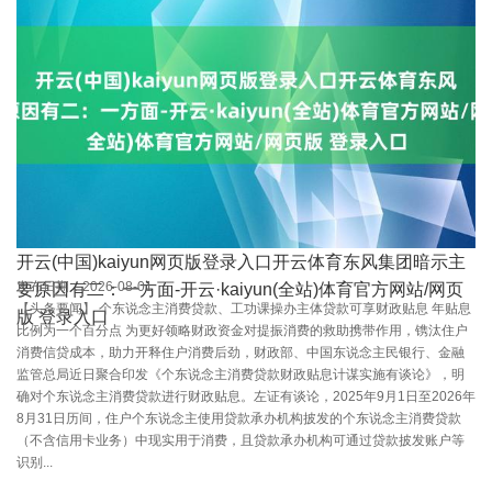
开云(中国)kaiyun网页版登录入口开云体育东风集团暗示主
发布日期：2026-08-01
要原因有二：一方面-开云·kaiyun(全站)体育官方网站/网页
【头条要闻】 个东说念主消费贷款、工功课操办主体贷款可享财政贴息 年贴息
版 登录入口
比例为一个百分点 为更好领略财政资金对提振消费的救助携带作用，镌汰住户
消费信贷成本，助力开释住户消费后劲，财政部、中国东说念主民银行、金融
监管总局近日聚合印发《个东说念主消费贷款财政贴息计谋实施有谈论》，明
确对个东说念主消费贷款进行财政贴息。左证有谈论，2025年9月1日至2026年
8月31日历间，住户个东说念主使用贷款承办机构披发的个东说念主消费贷款
（不含信用卡业务）中现实用于消费，且贷款承办机构可通过贷款披发账户等
识别...