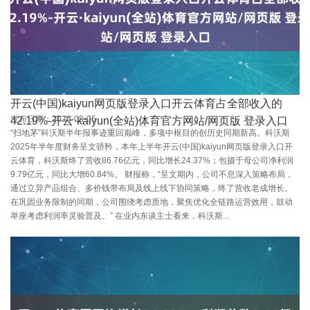
开云(中国)kaiyun网页版登录入口开云体育占全部收入的
发布日期：2026-08-05
42.19%-开云·kaiyun(全站)体育官方网站/网页版 登录入口
“扫地茅”科沃斯半年报事迹重回巅峰，多项中枢目的创历史同期新高。科沃斯
2025年半年度财务呈文骄矜，本年上半年开云(中国)kaiyun网页版登录入口开
云体育，科沃斯终了营收86.76亿元，同比增长24.37%；包摄于母公司净利润
9.79亿元，同比大增60.84%。 财报称，“呈文期内，公司不息深入策略布局，
通过立异产品组合、多价钱带布局及线上线下协同策略，终了营收老成增长。
在巩固业务限制的同期，公司围绕考虑质地，聚焦优化全链路运营效用，鼓动
举座考虑利润率灵验普及。” 在业内东谈主士看来，科沃斯...