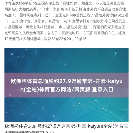
体育游戏app平台 “在全国点评上线「品性外卖 」频说念，不仅给足流量支握，
同期祭出大额优惠券。” 作家丨李岩 剪辑丨董子博 各家外卖平台要启动卷品性
高度了。 雷峰网在意到，近日，全国点评App首页上线了“品性外卖”的频说念进
口，主打“真评价、真堂食、真品性”，与“好意思食排名”“免费玩”等在同首页上
方显眼区域，流量上风相配显然。 点击“品性外卖”进口，深远的商家齐是全国
点评高分的优质堂食商家，省去了一些筛选时辰。在页面最显眼的方位，还有
18元无门槛大额优惠券，以及38减22或20，28减16...
欧洲杯体育总面积约27.9万通常呎-开云·kaiyun(全站)体育官
发布日期：2026-08-07