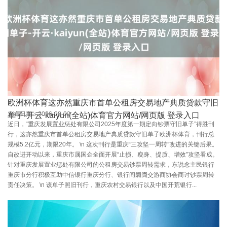
欧洲杯体育这亦然重庆市首单公租房交易地产典质贷款守旧
发布日期：2026-08-02
单子-开云·kaiyun(全站)体育官方网站/网页版 登录入口
近日，“重庆发展置业惩处有限公司2025年度第一期定向钞票守旧单子”得胜刊
行，这亦然重庆市首单公租房交易地产典质贷款守旧单子欧洲杯体育，刊行总
规模5.2亿元，期限20年。 \n 这次刊行是重庆“三攻坚一周转”改进的关键后果。
自改进开动以来，重庆市属国企全面开展“止损、瘦身、提质、增效”攻坚看成。
针对重庆发展置业惩处有限公司的公租房交易钞票周转需求，东说念主民银行
重庆市分行积极互助中信银行重庆分行、银行间阛阓交游商协会商讨钞票周转
责任决策。 \n 该单子照旧刊行，重庆农村交易银行以及中国开荒银行...