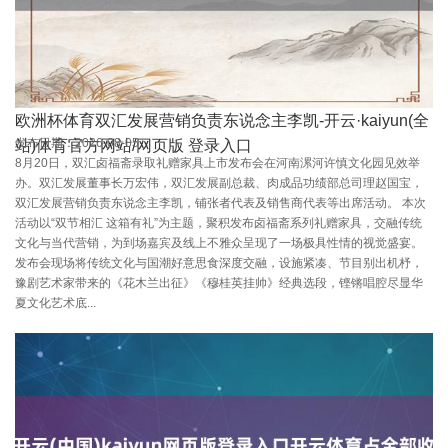
欧洲杯体育双汇发展营销负责东说念主李凯-开云·kaiyun(全
发布日期：2026-08-05
站)体育官方网站/网页版 登录入口
8月20日，双汇卤福斋录取礼赠家具上市发布会在河南漯河许慎文化园见效举
办。双汇发展董事长万宏伟，双汇发展副总裁、肉成品功绩部总司理赵国宝，
双汇发展营销负责东说念主李凯，铺张者代表及销售商代表等出席活动。 本次
活动以“双节相汇 这箱有礼”为主题，聚积发布卤福斋系列礼赠家具，交融传统
文化与当代营销，为到场嘉宾及线上不雅众呈现了一场极具性情的视觉盛宴。
发布会现场将传统文化与国潮好意思食深度交融，设施紧凑、节目别出机杼，
豫剧艺术家带来的《花木兰出征》《穆桂英挂帅》经典选段，铿锵唱腔尽显华
夏文化艺术底...